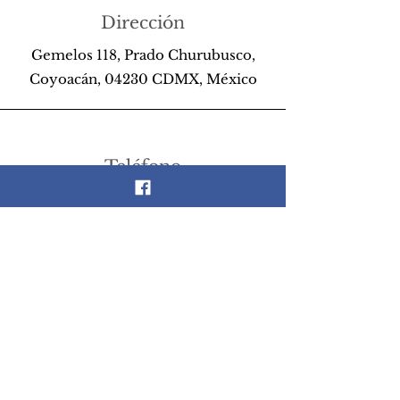
Dirección
Gemelos 118, Prado Churubusco,
Coyoacán, 04230 CDMX, México
Teléfono
55 26 89 13 14
Email
scrapandlife@hotmail.com