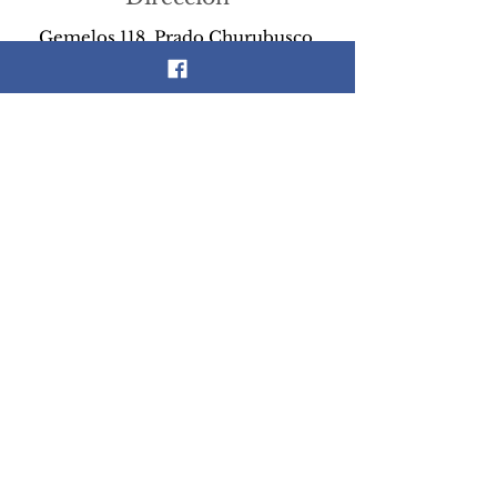
Gemelos 118, Prado Churubusco,
Coyoacán, 04230 CDMX, México
Teléfono
55 26 89 13 14
Email
scrapandlife@hotmail.com