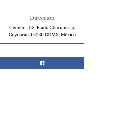
Dirección
Gemelos 118, Prado Churubusco,
Coyoacán, 04230 CDMX, México
Teléfono
55 26 89 13 14
Email
scrapandlife@hotmail.com