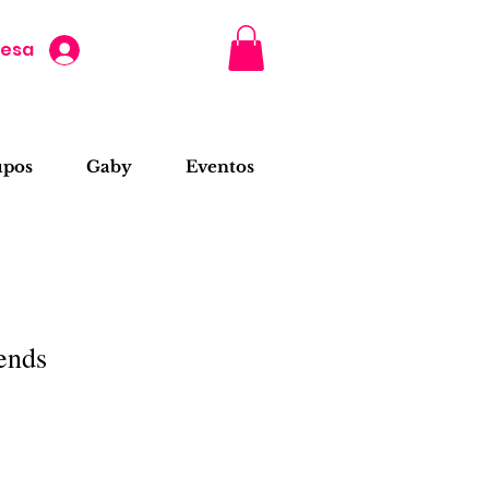
resa
upos
Gaby
Eventos
ends