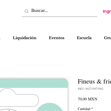
Ing
a
Liquidación
Eventos
Escuela
Gr
Fineus & fri
SKU: 842715073562
Precio
70,00 MXN
Cantidad
*