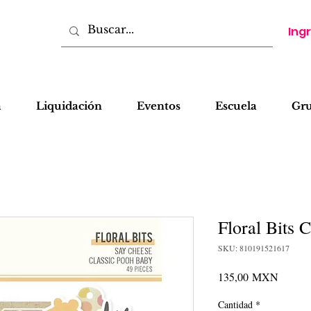
Ing
a
Liquidación
Eventos
Escuela
Gr
Floral Bits 
SKU: 810191521617
Precio
135,00 MXN
Cantidad
*