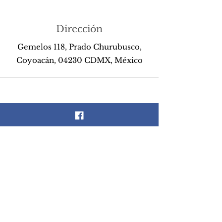
Dirección
Gemelos 118, Prado Churubusco,
Coyoacán, 04230 CDMX, México
Teléfono
55 26 89 13 14
Email
scrapandlife@hotmail.com