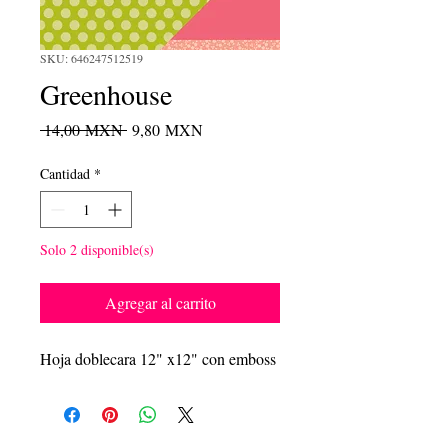
SKU: 646247512519
Greenhouse
Precio
Precio
 14,00 MXN 
9,80 MXN
de
oferta
Cantidad
*
Solo 2 disponible(s)
Agregar al carrito
Hoja doblecara 12" x12" con emboss