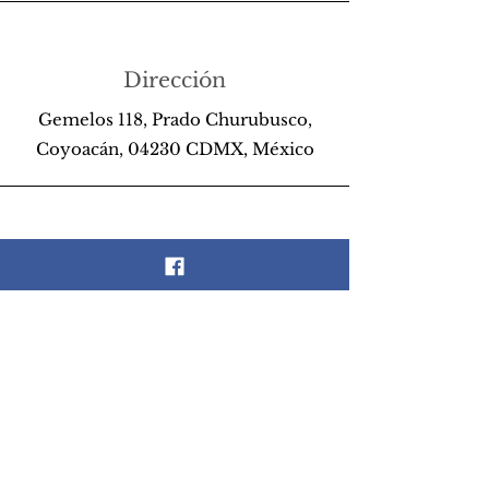
Dirección
Gemelos 118, Prado Churubusco,
Coyoacán, 04230 CDMX, México
Teléfono
55 26 89 13 14
Email
scrapandlife@hotmail.com