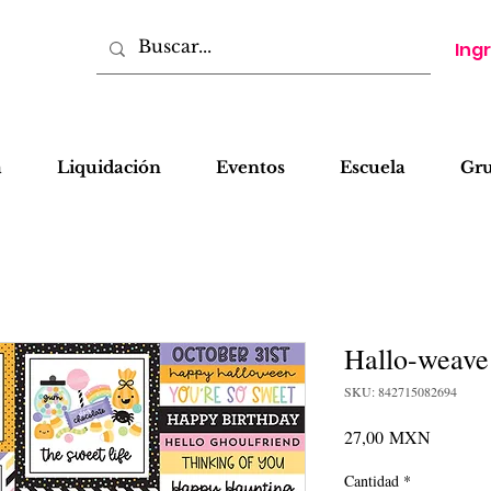
Ing
a
Liquidación
Eventos
Escuela
Gr
Hallo-weave
SKU: 842715082694
Precio
27,00 MXN
Cantidad
*