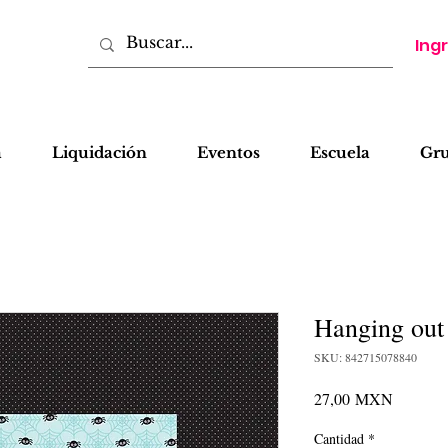
Ing
a
Liquidación
Eventos
Escuela
Gr
Hanging out
SKU: 842715078840
Precio
27,00 MXN
Cantidad
*