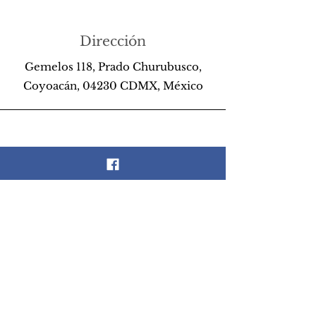
Dirección
Gemelos 118, Prado Churubusco,
Coyoacán, 04230 CDMX, México
Teléfono
55 26 89 13 14
Email
scrapandlife@hotmail.com