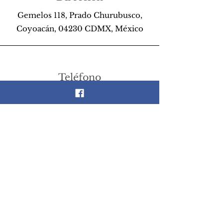
Gemelos 118, Prado Churubusco,
Coyoacán, 04230 CDMX, México
Teléfono
55 26 89 13 14
Email
scrapandlife@hotmail.com