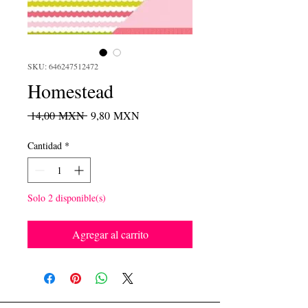
SKU: 646247512472
Homestead
Precio
Precio
 14,00 MXN 
9,80 MXN
de
oferta
Cantidad
*
Solo 2 disponible(s)
Agregar al carrito