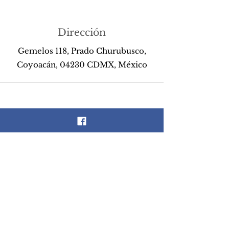
Dirección
Gemelos 118, Prado Churubusco,
Coyoacán, 04230 CDMX, México
Teléfono
55 26 89 13 14
Email
scrapandlife@hotmail.com