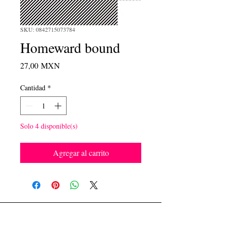
SKU: 0842715073784
Homeward bound
Precio
27,00 MXN
Cantidad
*
Solo 4 disponible(s)
Agregar al carrito