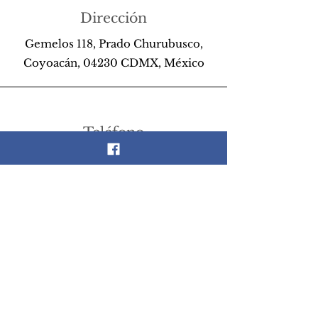
Dirección
Gemelos 118, Prado Churubusco,
Coyoacán, 04230 CDMX, México
Teléfono
55 26 89 13 14
Email
scrapandlife@hotmail.com