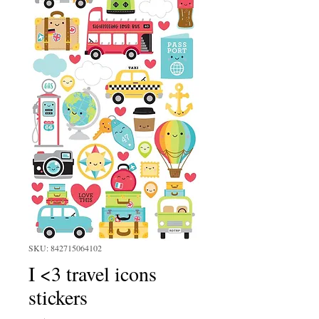
SKU: 842715064102
I <3 travel icons
stickers