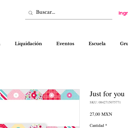
Ing
a
Liquidación
Eventos
Escuela
Gr
Just for you
SKU: 0842715075771
Precio
27,00 MXN
Cantidad
*