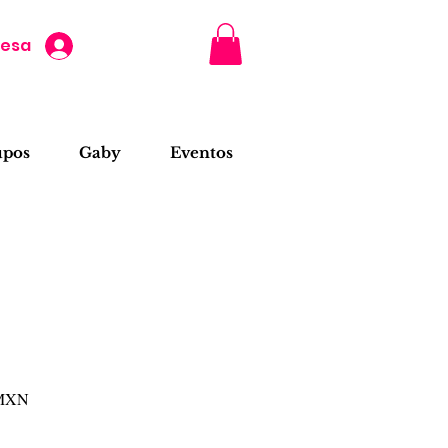
resa
upos
Gaby
Eventos
Precio
 MXN
de
oferta