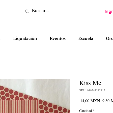
Ing
a
Liquidación
Eventos
Escuela
Gr
Kiss Me
SKU: 646247512113
Precio
 14,00 MXN 
9,80
Cantidad
*