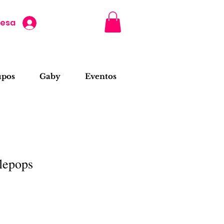
resa
upos
Gaby
Eventos
lepops