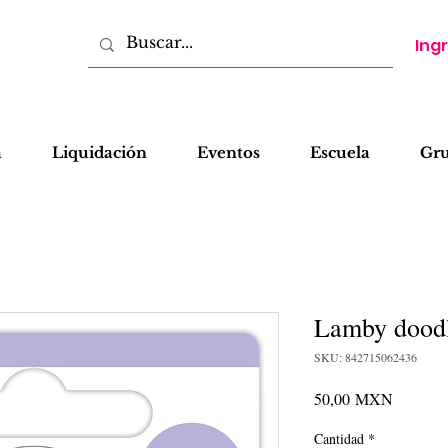
Ing
a
Liquidación
Eventos
Escuela
Gr
Lamby dood
SKU: 842715062436
Precio
50,00 MXN
Cantidad
*