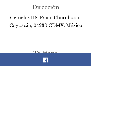
Dirección
Gemelos 118, Prado Churubusco,
Coyoacán, 04230 CDMX, México
Teléfono
55 26 89 13 14
Email
scrapandlife@hotmail.com