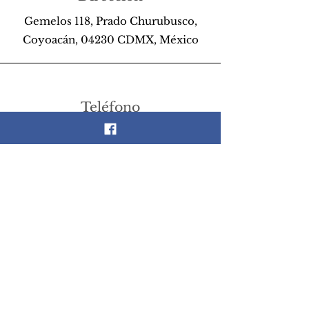
Gemelos 118, Prado Churubusco,
Coyoacán, 04230 CDMX, México
Teléfono
55 26 89 13 14
Email
scrapandlife@hotmail.com