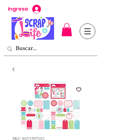
Ingresa
SKU: 842715075221