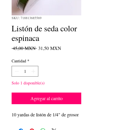
SKU: 718813685569
Listón de seda color
espinaca
Precio
Precio
 45,00 MXN 
31,50 MXN
de
oferta
Cantidad
*
Solo 1 disponible(s)
Agregar al carrito
10 yardas de listón de 1/4" de grosor