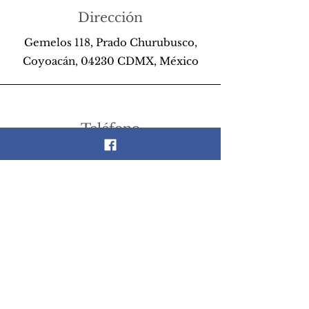
Dirección
Gemelos 118, Prado Churubusco,
Coyoacán, 04230 CDMX, México
Teléfono
55 26 89 13 14
Email
scrapandlife@hotmail.com