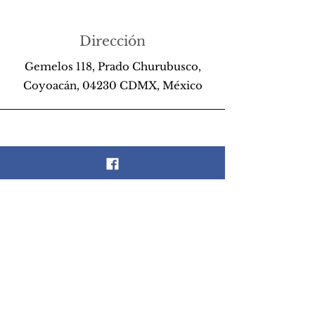
Dirección
Gemelos 118, Prado Churubusco,
Coyoacán, 04230 CDMX, México
Teléfono
55 26 89 13 14
Email
scrapandlife@hotmail.com