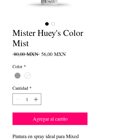
Mister Huey's Color
Mist
Precio
Precio
 80,00 MXN 
56,00 MXN
de
Color
*
oferta
Cantidad
*
Agregar al carrito
Pintura en spray ideal para Mixed