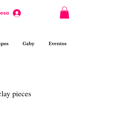
resa
upos
Gaby
Eventos
clay pieces