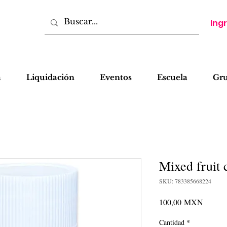
Ing
a
Liquidación
Eventos
Escuela
Gr
Mixed fruit 
SKU: 783385668224
Precio
100,00 MXN
Cantidad
*