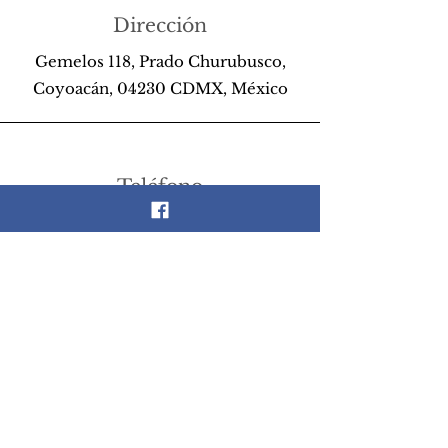
Dirección
Gemelos 118, Prado Churubusco,
Coyoacán, 04230 CDMX, México
Teléfono
55 26 89 13 14
Email
scrapandlife@hotmail.com