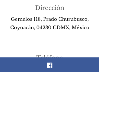
Dirección
Gemelos 118, Prado Churubusco,
Coyoacán, 04230 CDMX, México
Teléfono
55 26 89 13 14
Email
scrapandlife@hotmail.com