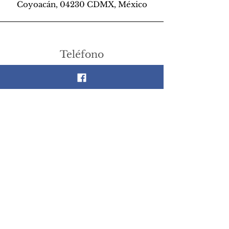
Coyoacán, 04230 CDMX, México
Teléfono
55 26 89 13 14
Email
scrapandlife@hotmail.com
Síguenos