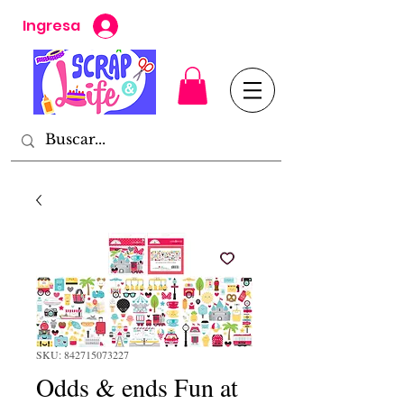
Ingresa
SKU: 842715073227
Odds & ends Fun at