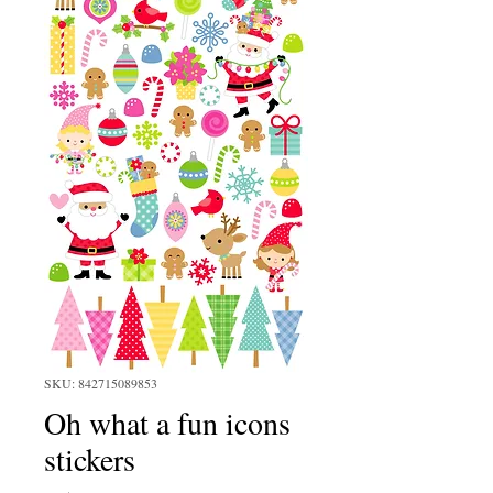
SKU: 842715089853
Oh what a fun icons
stickers