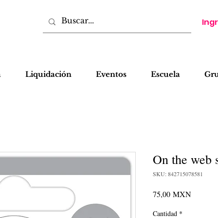
Ing
a
Liquidación
Eventos
Escuela
Gr
On the web 
SKU: 842715078581
Precio
75,00 MXN
Cantidad
*