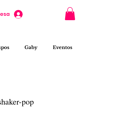
resa
upos
Gaby
Eventos
shaker-pop