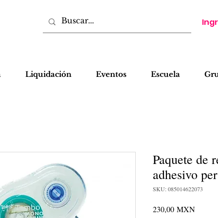
Ing
a
Liquidación
Eventos
Escuela
Gr
Paquete de r
adhesivo p
SKU: 085014622073
Precio
230,00 MXN