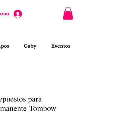
resa
upos
Gaby
Eventos
epuestos para
ermanente Tombow