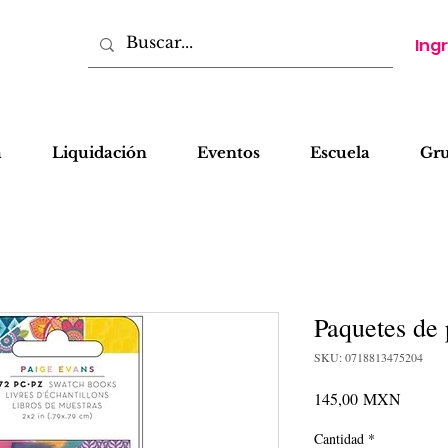
Ing
a
Liquidación
Eventos
Escuela
Gr
Paquetes de 
SKU: 0718813475204
Precio
145,00 MXN
Cantidad
*