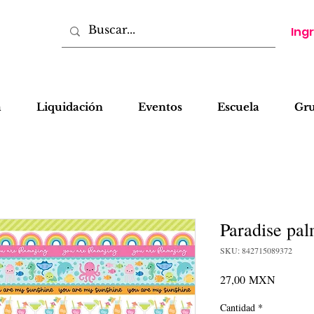
Ing
a
Liquidación
Eventos
Escuela
Gr
Paradise pa
SKU: 842715089372
Precio
27,00 MXN
Cantidad
*