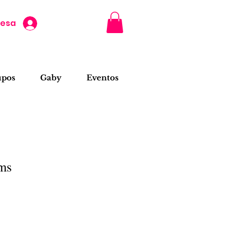
resa
upos
Gaby
Eventos
lms