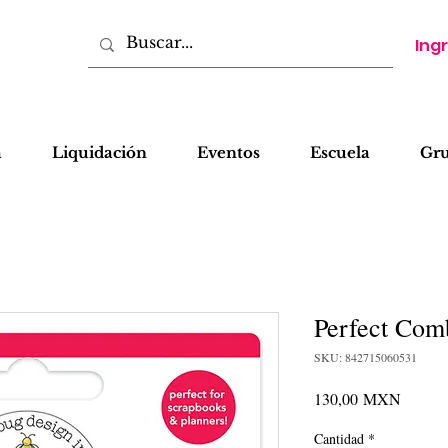
Ing
a
Liquidación
Eventos
Escuela
Gr
Perfect Comb
SKU: 842715060531
Precio
130,00 MXN
Cantidad
*