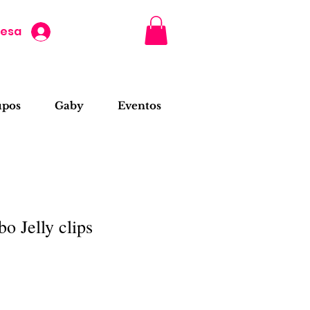
resa
upos
Gaby
Eventos
o Jelly clips