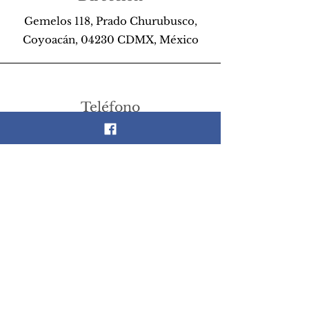
Gemelos 118, Prado Churubusco,
Coyoacán, 04230 CDMX, México
Teléfono
55 26 89 13 14
Email
scrapandlife@hotmail.com