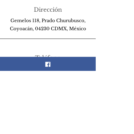
Dirección
Gemelos 118, Prado Churubusco,
Coyoacán, 04230 CDMX, México
Teléfono
55 26 89 13 14
Email
scrapandlife@hotmail.com