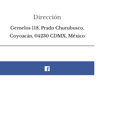
Dirección
Gemelos 118, Prado Churubusco,
Coyoacán, 04230 CDMX, México
Teléfono
55 26 89 13 14
Email
scrapandlife@hotmail.com