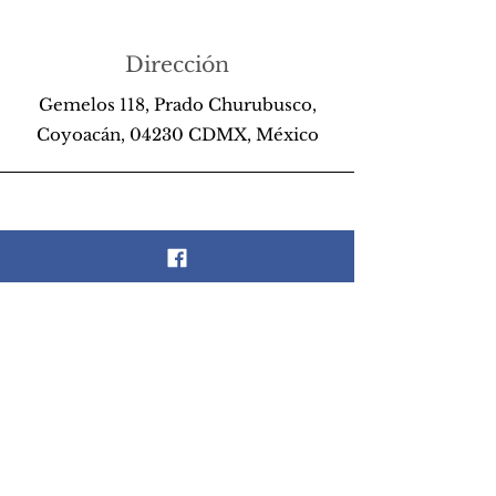
Dirección
Gemelos 118, Prado Churubusco,
Coyoacán, 04230 CDMX, México
Teléfono
55 26 89 13 14
Email
scrapandlife@hotmail.com