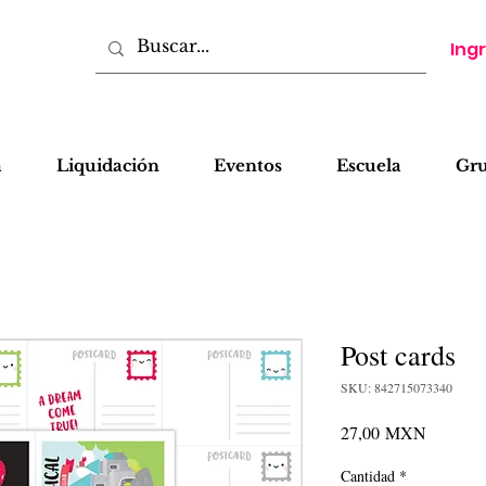
Ing
a
Liquidación
Eventos
Escuela
Gr
Post cards
SKU: 842715073340
Precio
27,00 MXN
Cantidad
*