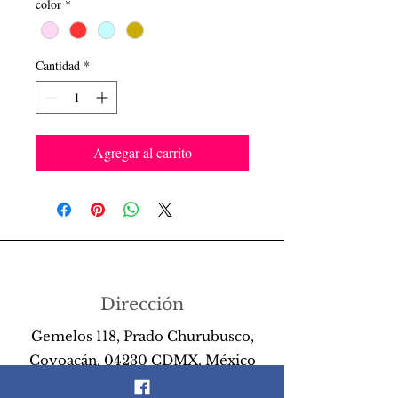
color
*
Cantidad
*
Agregar al carrito
Dirección
Gemelos 118, Prado Churubusco,
Coyoacán, 04230 CDMX, México