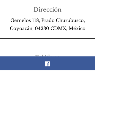
Dirección
Gemelos 118, Prado Churubusco,
Coyoacán, 04230 CDMX, México
Teléfono
55 26 89 13 14
Email
scrapandlife@hotmail.com