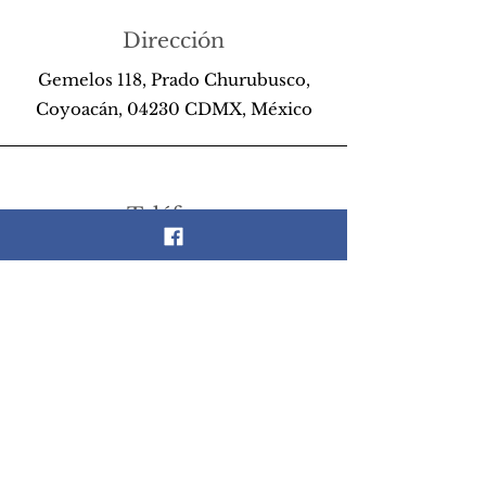
Dirección
Gemelos 118, Prado Churubusco,
Coyoacán, 04230 CDMX, México
Teléfono
55 26 89 13 14
Email
scrapandlife@hotmail.com