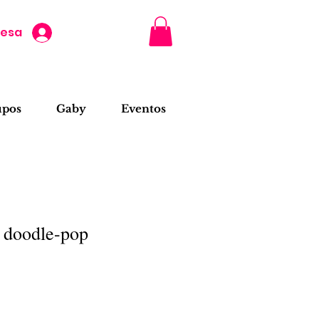
resa
upos
Gaby
Eventos
s doodle-pop