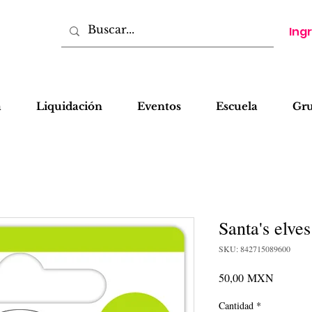
Ing
a
Liquidación
Eventos
Escuela
Gr
Santa's elve
SKU: 842715089600
Precio
50,00 MXN
Cantidad
*