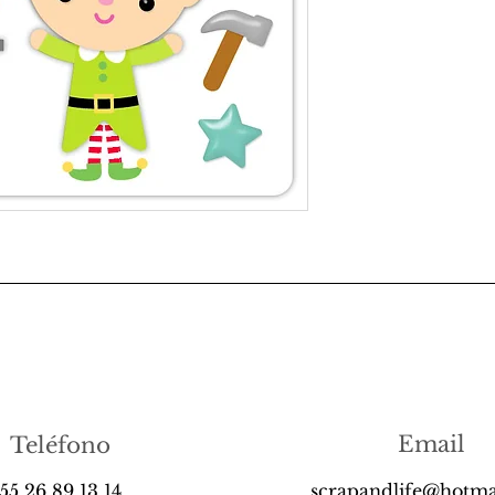
Email
Teléfono
55 26 89 13 14
scrapandlife@hotma