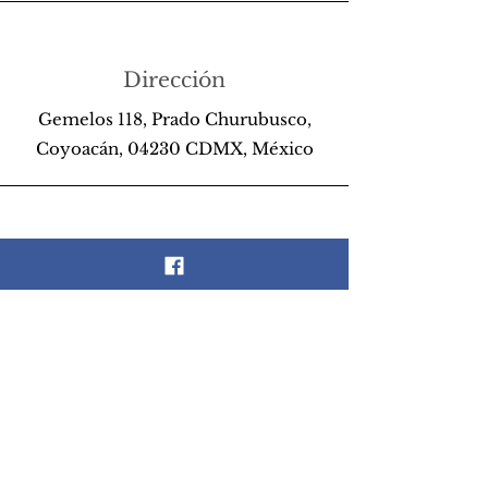
Dirección
Gemelos 118, Prado Churubusco,
Coyoacán, 04230 CDMX, México
Teléfono
55 26 89 13 14
Email
scrapandlife@hotmail.com