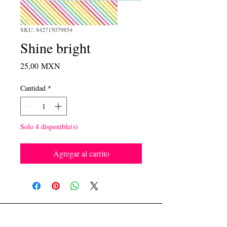
SKU: 842715079854
Shine bright
Precio
25,00 MXN
Cantidad
*
Solo 4 disponible(s)
Agregar al carrito