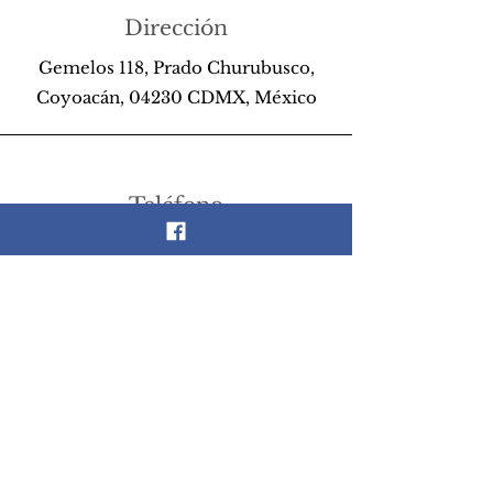
Dirección
Gemelos 118, Prado Churubusco,
Coyoacán, 04230 CDMX, México
Teléfono
55 26 89 13 14
Email
scrapandlife@hotmail.com