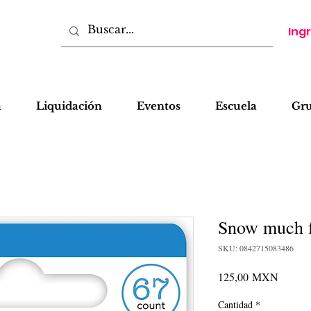
Ing
a
Liquidación
Eventos
Escuela
Gr
Snow much f
SKU: 0842715083486
Precio
125,00 MXN
Cantidad
*