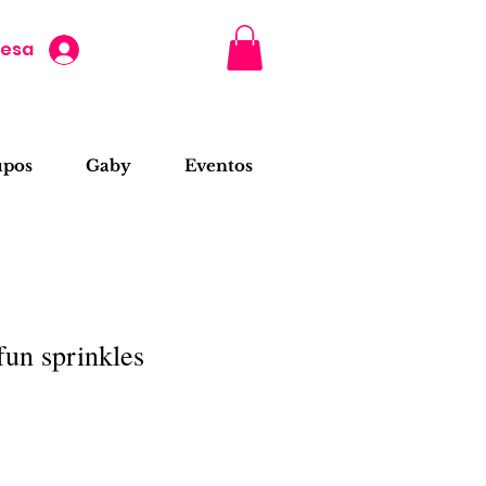
resa
upos
Gaby
Eventos
un sprinkles