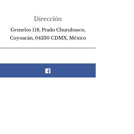
Dirección
Gemelos 118, Prado Churubusco,
Coyoacán, 04230 CDMX, México
Teléfono
55 26 89 13 14
Email
scrapandlife@hotmail.com