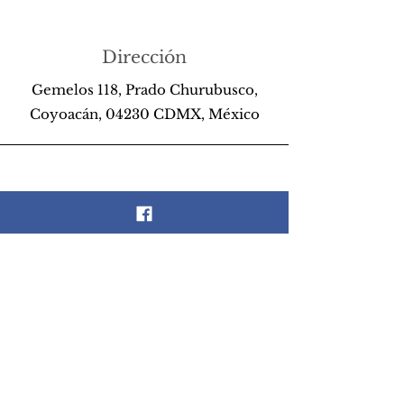
Dirección
Gemelos 118, Prado Churubusco,
Coyoacán, 04230 CDMX, México
Teléfono
55 26 89 13 14
Email
scrapandlife@hotmail.com