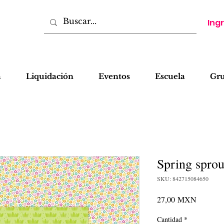
Ing
a
Liquidación
Eventos
Escuela
Gr
Spring sprou
SKU: 842715084650
Precio
27,00 MXN
Cantidad
*