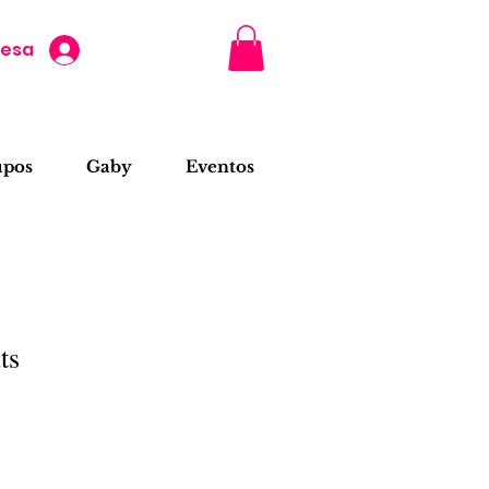
resa
upos
Gaby
Eventos
ts