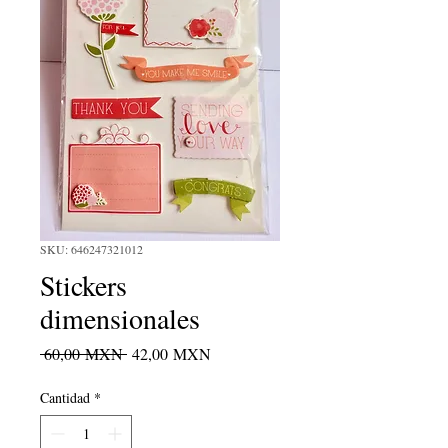
SKU: 646247321012
Stickers
dimensionales
Precio
Precio
 60,00 MXN 
42,00 MXN
de
oferta
Cantidad
*