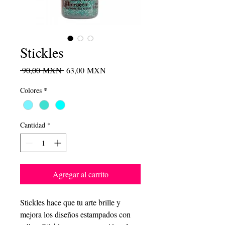
Stickles
Precio
Precio
 90,00 MXN 
63,00 MXN
de
Colores
*
oferta
Cantidad
*
Agregar al carrito
Stickles hace que tu arte brille y
mejora los diseños estampados con